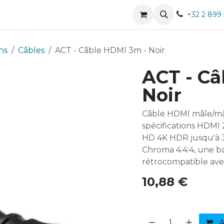
ces
Notre entreprise
Boutique
+32 2 899
ns
Câbles
ACT - Câble HDMI 3m - Noir
ACT - Câ
Noir
Câble HDMI mâle/mâ
spécifications HDMI 
HD 4K HDR jusqu'à 3
Chroma 4:4:4, une ba
rétrocompatible avec
10,88
€
A