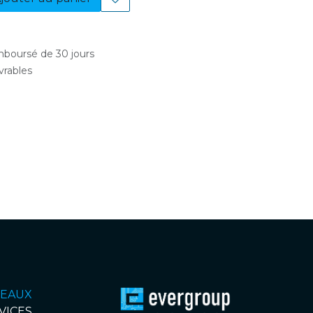
emboursé de 30 jours
uvrables
EAUX
VICES