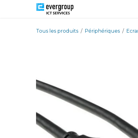
Se rendre au contenu
Solutions
Ressour
Tous les produits
Périphériques
Ecra